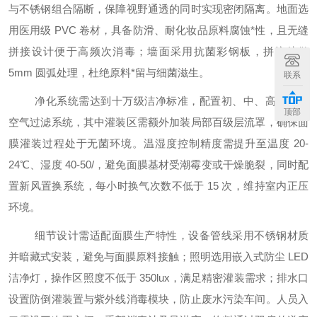
与不锈钢组合隔断，保障视野通透的同时实现密闭隔离。地面选
用医用级
PVC 卷材，具备防滑、耐化妆品原料腐蚀
*
性，且无缝
拼接设计便于高频次消毒；墙面采用抗菌彩钢板，拼接处做
5mm 圆弧处理，杜绝原料
*
留与细菌滋生。
联系
净化系统需达到十万级洁净标准，配置初、中、高效三级
顶部
空气过滤系统，其中灌装区需额外加装局部百级层流罩，确保面
膜灌装过程处于无菌环境。温湿度控制精度需提升至温度
20-
24℃、湿度 40-50
/
，避免面膜基材受潮霉变或干燥脆裂，同时配
置新风置换系统，每小时换气次数不低于
15 次，维持室内正压
环境。
细节设计需适配面膜生产特性，设备管线采用不锈钢材质
并暗藏式安装，避免与面膜原料接触；照明选用嵌入式防尘
LED
洁净灯，操作区照度不低于 350lux，满足精密灌装需求；排水口
设置防倒灌装置与紫外线消毒模块，防止废水污染车间。人员入