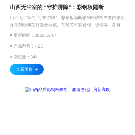
山西无尘室的 “守护屏障”：彩钢板隔断
山西无尘室的 “守护屏障”：彩钢板隔断彩钢板隔断主要由彩色
涂层钢板与芯材复合而成。常见芯材有岩棉、玻镁等，各有优
势。岩棉芯材防火性能佳，能有效阻止火灾蔓延，提升无尘无
更新时间：2025-12-04
菌室*全性；玻镁芯材防潮、抗菌性能突出
产品型号：HZD
浏览量：344
查看更多 +