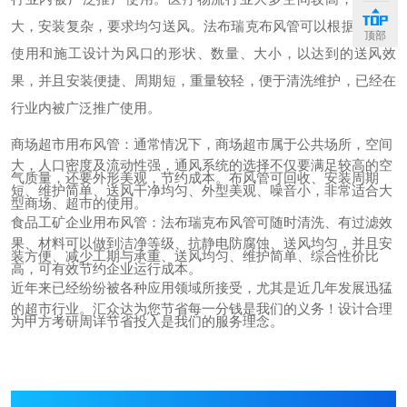
大，安装复杂，要求均匀送风。法布瑞克布风管可以根据不同的
顶部
使用和施工设计为风口的形状、数量、大小，以达到的送风效
果，并且安装便捷、周期短，重量较轻，便于清洗维护，已经在
行业内被广泛推广使用。
商场超市用布风管：通常情况下，商场超市属于公共场所，空间
大，人口密度及流动性强，通风系统的选择不仅要满足较高的空
气质量，还要外形美观，节约成本。布风管可回收、安装周期
短、维护简单、送风干净均匀、外型美观、噪音小，非常适合大
型商场、超市的使用。
食品工矿企业用布风管：法布瑞克布风管可随时清洗、有过滤效
果、材料可以做到洁净等级、抗静电防腐蚀、送风均匀，并且安
装方便、减少工期与承重、送风均匀、维护简单、综合性价比
高，可有效节约企业运行成本。
近年来已经纷纷被各种应用领域所接受，尤其是近几年发展迅猛
的超市行业。汇众达为您节省每一分钱是我们的义务！设计合理
为甲方考研周详节省投入是我们的服务理念。