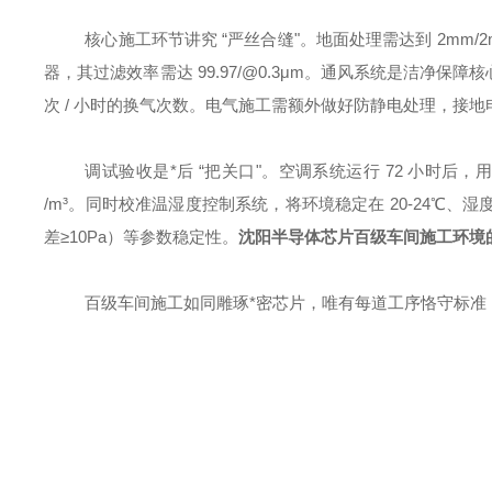
核心施工环节讲究
“严丝合缝"。地面处理需达到 2mm/
器，其过滤效率需达 99.97/@0.3μm。通风系统是洁净保障核
次 / 小时的换气次数。电气施工需额外做好防静电处理，接
调试验收是
*后 “把关口"。空调系统运行 72 小时后，用激
/m³。同时校准温湿度控制系统，将环境稳定在 20-24℃、
差≥10Pa）等参数稳定性。
沈阳半导体芯片百级车间施工环境
百级车间施工如同雕琢
*密芯片，唯有每道工序恪守标准