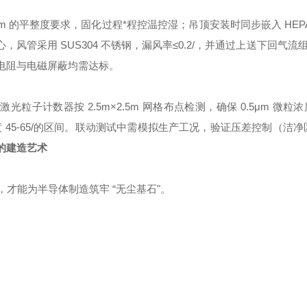
2m 的平整度要求，固化过程*程控温控湿；吊顶安装时同步嵌入 HEP
心，风管采用 SUS304 不锈钢，漏风率≤0.2/，并通过上送下回气流组
地电阻与电磁屏蔽均需达标。
光粒子计数器按 2.5m×2.5m 网格布点检测，确保 0.5μm 微粒浓度
湿度 45-65/的区间。联动测试中需模拟生产工况，验证压差控制（洁
的建造艺术
，才能为半导体制造筑牢 “无尘基石"。