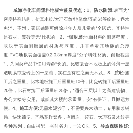
威海净化车间塑料地板性能及优点
：
1
、防水防滑
:
表面为
*
密度特殊结构，仿真木纹
/
大理石纹
/
地毯纹
/
花岗岩等纹路，遇水
愈涩、不滑，家居铺装可解除老年人及儿童的*全顾虑。其特性
是石材、瓷砖等无
*
比拟的。
2
、
*
强耐磨
:
地面材料的耐磨程度，
取决于表面耐磨层的材质与厚度，并非单看其地砖的总厚
度
.PVC
地板表面覆盖
0.2-0.8mm
厚度
*
分子特殊材质、耐磨程度
*
，为同类产品中使用寿命
*
长的。比较复合木地板上的薄薄一层
透明膜或瓷砖上的一层釉，实在是有过之而无不及。
3
、质轻
:
施
工后之重量。比木地板施工后重量轻
10
倍，比瓷砖施工后重量轻
20
倍，比石材施工后重量轻
25
倍，
*
适合三层以上之高建筑物、
办公大楼等实用。减低其大楼的承重量，安
*
有保证，且搬运方
便。
4
、施工方便
:
无需水泥沙子，不需要兴木动土，专用胶浆铺
贴、快速简便。产品花样繁多，有版岩、碎石、大理石及木纹等
多种系列，自由拼配、省时省力，一次
OK
。
5
、导热保暖性好
: