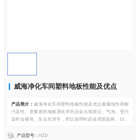
威海净化车间塑料地板性能及优点
产品简介：
威海净化车间塑料地板性能及优点耐腐蚀性和耐
污染性。质量差的地板遇化学药品会出现斑点、气泡，受污
染时会褪色、失去光泽等，所以使用时必须谨慎选择。10、
耐久性及其他性能。在大气的作用下，塑料地板可能会出现
失光、变少、龟裂及破损等老化现象。耐久性*难用过一起测
产品型号：
HZD