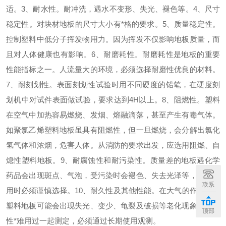
适。
3
、耐水性。耐冲洗，遇水不变形、失光、褪色等。
4
、尺寸
稳定性。对块材地板的尺寸大小有
*
格的要求。
5
、质量稳定性。
控制塑料中低分子挥发物用力。因为挥发不仅影响地板质量，而
且对人体健康也有影响。
6
、耐磨耗性。耐磨耗性是地板的重要
性能指标之一。人流量大的环境，必须选择耐磨性优良的材料。
7
、耐刻划性。表面刻划性试验时用不同硬度的铅笔，在硬度刻
划机中对试件表面做试验，要求达到
4H
以上。
8
、阻燃性。塑料
在空气中加热容易燃烧、发烟、熔融滴落，甚至产生有毒气体。
如聚氯乙烯塑料地板虽具有阻燃性，但一旦燃烧，会分解出氯化
氢气体和浓烟，危害人体。从消防的要求出发，应选用阻燃、自
熄性塑料地板。
9
、耐腐蚀性和耐污染性。质量差的地板遇化学
药品会出现斑点、气泡，受污染时会褪色、失去光泽等，所以使
联系
用时必须谨慎选择。
10
、耐久性及其他性能。在大气的作用下，
塑料地板可能会出现失光、变少、龟裂及破损等老化现象。耐久
顶部
性
*
难用过一起测定，必须通过长期使用观测。