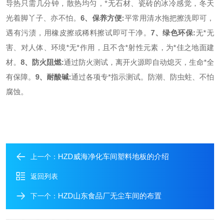
导热只需几分钟，散热均匀，
*
无石材、瓷砖的冰冷感觉，冬天
光着脚丫子、亦不怕。
6
、保养方便
:
平常用清水拖把擦洗即可，
遇有污渍，用橡皮擦或稀料擦试即可干净。
7
、绿色环保
:
无
*
无
害、对人体、环境
*
无
*
作用，且不含
*
射性元素，为
*
佳之地面建
材。
8
、防火阻燃
:
通过防火测试，离开火源即自动熄灭，生命
*
全
有保障。
9
、耐酸碱
:
通过各项专
*
指示测试。防潮、防虫蛀、不怕
腐蚀。
HZD威海净化车间塑料地板的介绍
上一个：
返回列表
HZD山东食品厂无尘车间的布置
下一个：