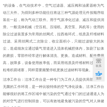
*的设备，在气动技术中，空气过滤器、减压阀和油雾器称为气
动三大件。为得到多种功能往往将这三种气源处理元件按顺序组
装在一起，称为气动三联件。用于气源净化过滤、减压和提供润
滑。一般流体机械（空压机、压缩机、真空泵、风机等）使用的
除尘过滤装置多为常用的丝网式，拉西格环式，纸质及纤维材料
过滤。采用丝网式二次除尘，收尘面积小，只能过滤较大的灰
尘，造成细灰尘通过吸气管道进入流体机械腔体内，加剧了缸体
的磨损，零部件经常进行解体清洗、更换。造成材料、配件费用
高，故障多，设备使用效率低，而采用纸质及纤维材料过滤，尘
联系
粒堆积易堵塞，同样需要频繁停机更换过滤材料等现象。
顶部
洁净工作台：洁净工作台是一种专门为工作人员提供局部无尘、
无菌的工作环境，是一种比较特殊的空气净化设备。洁净工作台
能够很好的将工作区域中被污染的空气通过专门的过滤通道人为
的对空气进行控制排放，可以有效地避免被污染的空气对人体健