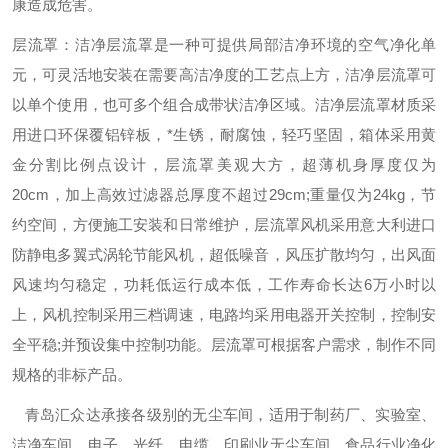
康造成危害。
层流罩：洁净层流罩是一种可提供局部洁净环境的空气净化单
元，可灵活地安装在需要高洁净度的工艺点上方，洁净层流罩可
以单个使用，也可多个组合成带状洁净区域。洁净层流罩材质采
用进口环保覆铝锌板，*生锈，耐腐蚀，轻巧坚固，箱体采用黄
金分割比例点设计，层流罩美观大方，超薄机身厚度仅为
20cm，加上高效过滤器总厚度不超过29cm;重量仅为24kg，节
约空间，方便施工安装和日常维护，层流罩风机采用意大利进口
防静电多翼式涡轮节能风机，超低噪音，风压扩散均匀，出风面
风速均匀稳定，功耗低运行成本低，工作寿命长达6万小时以
上，风机控制采用三档调速，电路均采用电器开关控制，控制安
全平稳;并预设集中控制功能。层流罩可根据客户需求，制作不同
规格的非标产品。
青岛汇众达承接各级别的无尘车间，适用于制药厂、实验室、
洁净车间，电子、光纤、电缆、印刷业无尘车间，食品行业净化