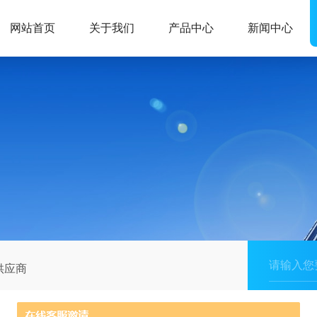
网站首页
关于我们
产品中心
新闻中心
供应商