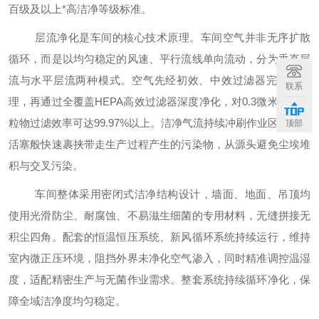
百级及以上
*
高洁净等级标准。
层流净化是车间的核心技术原理。车间空气并非无序扩散
循环，而是以均匀稳定的风速、平行流线单向流动，分为垂直层
流与水平层流两种模式。空气先经初效、中效过滤器完成预处
联系
理，再通过全覆盖
HEPA高效过滤器深度净化，对0.3微米微小颗
粒物过滤效率可达99.97%以上。洁净气流持续冲刷作业区域，像
顶部
活塞般快速裹挟带走生产过程产生的污染物，从源头避免尘埃堆
积与交叉污染。
车间整体采用密闭式洁净结构设计，墙面、地面、吊顶均
使用光滑防尘、耐腐蚀、不易滋生细菌的专用材料，无缝拼接
无
积尘
四
角。配套的恒温恒压系统、新风循环系统持续运行，维持
室内微正压环境，阻挡外界未净化空气渗入，同时精准调控温湿
度，适配精密生产与无菌作业需求。整套系统持续循环净化，保
障全域洁净度均匀稳定。