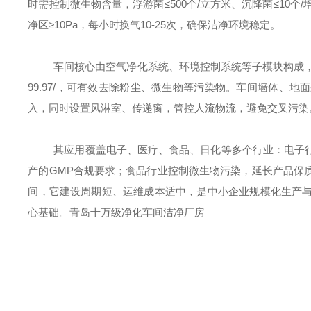
时需控制微生物含量，浮游菌≤500个/立方米、沉降菌≤10个/培
净区
≥10Pa，每小时换气10-25次，确保洁净环境稳定。
车间核心由空气净化系统、环境控制系统等子模块构成
99.97
/
，可有效去除粉尘、微生物等污染物。车间墙体、地面
入，同时设置风淋室、传递窗，管控人流物流，避免交叉污染
其应用覆盖电子、医疗、食品、日化等多个行业：电子
产的
GMP合规要求；食品行业控制微生物污染，延长产品保
间，它建设周期短、运维成本适中，是中小企业规模化生产
心基础
。青岛
十万级净化车间
洁净厂房