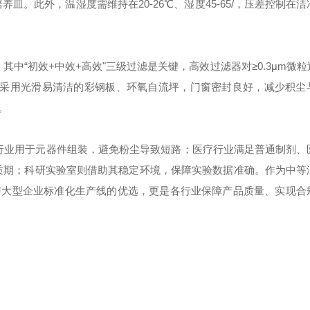
养皿。此外，温湿度需维持在20-26℃、湿度45-65
/
，压差控制在洁
，其中
“初效+中效+高效"三级过滤是关键，高效过滤器对≥0.3μm微
采用光滑易清洁的彩钢板、环氧自流坪，门窗密封良好，减少积尘
。
行业用于元器件组装，避免粉尘导致短路；医疗行业满足普通制剂、
质期；科研实验室则借助其稳定环境，保障实验数据准确。作为中等
与大型企业标准化生产线的优选，更是各行业保障产品质量、实现合