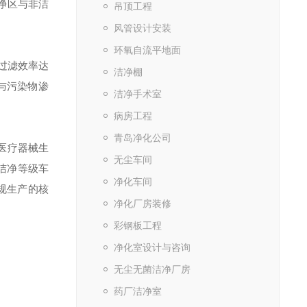
净区与非洁
吊顶工程
风管设计安装
环氧自流平地面
粒过滤效率达
洁净棚
与污染物渗
洁净手术室
病房工程
青岛净化公司
医疗器械生
无尘车间
洁净等级车
净化车间
规生产的核
净化厂房装修
彩钢板工程
净化室设计与咨询
无尘无菌洁净厂房
药厂洁净室