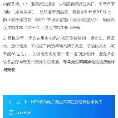
内配备初、中、亚高效过滤器，末端搭配高效送风口。对于严寒
地区（如哈尔滨），机组需带预热段，将新风加热至5℃以上，
防止表冷器冻裂；精密工艺场景需选用恒温恒湿型机组，确保温
度控制在20-25℃±2℃，湿度控制在45-65
/
±5
/
。
2. 风机选型：优先选用离心风机搭配变频控制，噪音低、风量
大、运行稳定，可根据车间负荷动态调节风量，节能效果有（可
节能30
/
左右）。关键场景需采用
“一用一备"冗余设计，避免单台
设备故障导致整个洁净系统瘫痪。
青岛无尘车间净化机组房设计
与安装
HZD青岛电子无尘车间正压送风技术施工
上一个：
返回列表