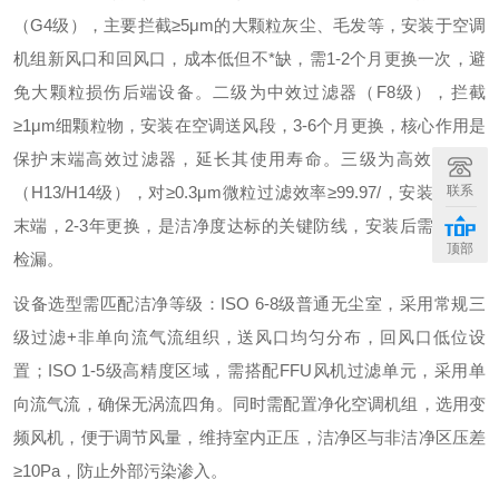
（
G4级），主要拦截≥5μm的大颗粒灰尘、毛发等，安装于空调
机组新风口和回风口，成本低但不*缺，需1-2个月更换一次，避
免大颗粒损伤后端设备。二级为中效过滤器（F8级），拦截
≥1μm细颗粒物，安装在空调送风段，3-6个月更换，核心作用是
保护末端高效过滤器，延长其使用寿命。三级为高效过滤器
（H13/H14级），对≥0.3μm微粒过滤效率≥99.97
/
，安装于送风
联系
末端，
2-3年更换，是洁净度达标的关键防线，安装后需经PAO
顶部
检漏。
设备选型需匹配洁净等级：
ISO 6-8级普通无尘室，采用常规三
级过滤+非单向流气流组织，送风口均匀分布，回风口低位设
置；ISO 1-5级高精度区域，需搭配FFU风机过滤单元，采用单
向流气流，确保无涡流
四
角。同时需配置净化空调机组，选用变
频风机，便于调节风量，维持室内正压，洁净区与非洁净区压差
≥10Pa，防止外部污染渗入。