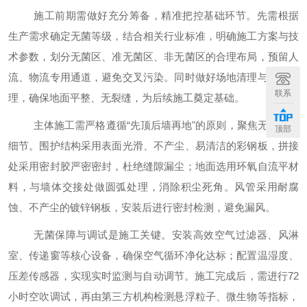
施工前期需做好充分筹备，精准把控基础环节。先需根据
生产需求确定无菌等级，结合相关行业标准，明确施工方案与技
术参数，划分无菌区、准无菌区、非无菌区的合理布局，预留人
流、物流专用通道，避免交叉污染。同时做好场地清理与基层处
联系
理，确保地面平整、无裂缝，为后续施工奠定基础。
主体施工需严格遵循
“先顶后墙再地"的原则，聚焦无菌防护
顶部
细节。围护结构采用表面光滑、不产尘、易清洁的彩钢板，拼接
处采用密封胶严密密封，杜绝缝隙漏尘；地面选用环氧自流平材
料，与墙体交接处做圆弧处理，消除积尘死角。风管采用耐腐
蚀、不产尘的镀锌钢板，安装后进行密封检测，避免漏风。
无菌保障与调试是施工关键。安装高效空气过滤器、风淋
室、传递窗等核心设备，确保空气循环净化达标；配置温湿度、
压差传感器，实现实时监测与自动调节。施工完成后，需进行
72
小时空吹调试，再由第三方机构检测悬浮粒子、微生物等指标，