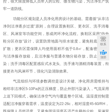
控，
很
大限度降低人员带入的尘粒、微生物污染，为洁净生产筑
牢一道防线。
功能分区规划是人员净化用房设计的基础。需遵循
“从非洁
净到洁净逐步过渡"原则，合理设置换鞋区、更衣区、洗手消毒
区、风淋室等功能空间，形成闭环净化流程。换鞋区采用“内外
鞋分区存放"设计，设置防滑地面与排水坡度，避免鞋底污染物
联系
扩散；更衣区需保障人均使用面积不低于0.8㎡，配备密闭衣
箱
与洁净服存放
箱
，且洁净服与普通衣物分
箱
存放，防止交叉污
顶部
染；洗手消毒区配置感应式水龙头、洗手液与酒精消毒装置，衔
接更衣与风淋环节，强化污染清除效果。
气流组织与环境参数调控是设计关键。净化用房需维持与
相邻非洁净区
5-10Pa的正压梯度，防止外部污染渗入，气流采用
上送下回模式，确保洁净空气均匀覆盖整个区域。温湿度控制需
适配洁净服穿着需求，温度设定为22-26
c
，相对湿度
45-60
/
RH，
既保障人员舒适度，又避免因温湿度不适产生额外尘粒。风淋室