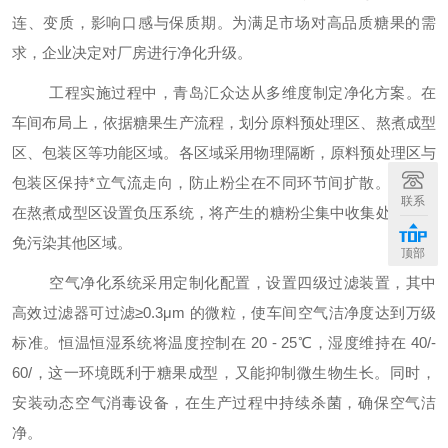
连、变质，影响口感与保质期。为满足市场对高品质糖果的需
求，企业决定对厂房进行净化升级。
工程实施过程中，
青岛汇众达
从多维度制定净化方案。在
车间布局上，依据糖果生产流程，划分原料预处理区、熬煮成型
区、包装区等功能区域。
各区域采用物理隔断，原料预处理区与
包装区保持
*
立气流走向，防止粉尘在不同环节间扩散。例如，
联系
在熬煮成型区设置负压系统，将产生的糖粉尘集中收集处理，避
免污染其他区域。
顶部
空气净化系统采用定制化配置，设置四级过滤装置，其中
高效过滤器可过滤
≥0.3μm 的微粒，使车间空气洁净度达到万级
标准。恒温恒湿系统将温度控制在 20 - 25℃，湿度维持在 40
/
-
60
/
，这一环境既利于糖果成型，又能抑制微生物生长。同时，
安装动态空气消毒设备，在生产过程中持续杀菌，确保空气洁
净。