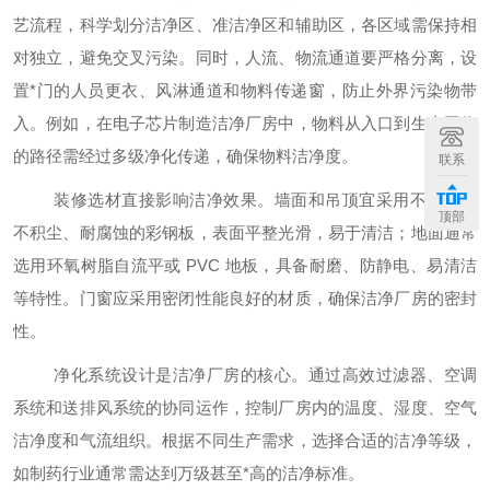
艺流程，科学划分洁净区、准洁净区和辅助区，各区域需保持相
对独立，避免交叉污染。同时，人流、物流通道要严格分离，设
置
*
门的人员更衣、风淋通道和物料传递窗，防止外界污染物带
入。例如，在电子芯片制造洁净厂房中，物料从入口到生产工位
的路径需经过多级净化传递，确保物料洁净度。
联系
装修选材直接影响洁净效果。墙面和吊顶宜采用不产尘、
顶部
不积尘、耐腐蚀的彩钢板，表面平整光滑，易于清洁；地面通常
选用环氧树脂自流平或
PVC 地板，具备耐磨、防静电、易清洁
等特性。门窗应采用密闭性能良好的材质，确保洁净厂房的密封
性。
净化系统设计是洁净厂房的核心。通过高效过滤器、空调
系统和送排风系统的协同运作，控制厂房内的温度、湿度、空气
洁净度和气流组织。根据不同生产需求，选择合适的洁净等级，
如制药行业通常需达到万级甚至
*
高的洁净标准。