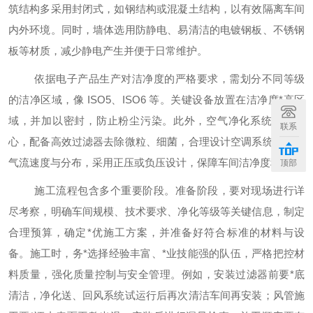
筑结构多采用封闭式，如钢结构或混凝土结构，以有效隔离车间
内外环境。同时，墙体选用防静电、易清洁的电镀钢板、不锈钢
板等材质，减少静电产生并便于日常维护。
依据电子产品生产对洁净度的严格要求，需划分不同等级
的洁净区域，像
ISO5、ISO6 等。关键设备放置在洁净度
*
高区
域，并加以密封，防止粉尘污染。此外，空气净化系统作为核
联系
心，配备高效过滤器去除微粒、细菌，合理设计空调系统，控制
气流速度与分布，采用正压或负压设计，保障车间洁净度稳定。
顶部
施工流程包含多个重要阶段。准备阶段，要对现场进行详
尽考察，明确车间规模、技术要求、净化等级等关键信息，制定
合理预算，确定*优施工方案，并准备好符合标准的材料与设
备。施工时，务
*
选择经验丰富、
*
业技能强的队伍，严格把控材
料质量，强化质量控制与安全管理。例如，安装过滤器前要
*
底
清洁，净化送、回风系统试运行后再次清洁车间再安装；风管施