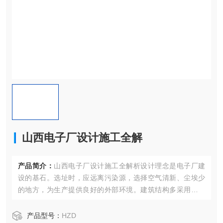
山西电子厂设计施工全解
产品简介：
山西电子厂设计施工全解析设计理念是电子厂建
设的基石。选址时，应远离污染源，选择空气清新、尘埃少
的地方，为生产提供良好的外部环境。建筑结构多采用封闭
式，如钢结构或混凝土结构，以有效隔离车间内外环境。同
时，墙体选用防静电、易清洁的电镀钢板、不锈钢板等材
产品型号：
HZD