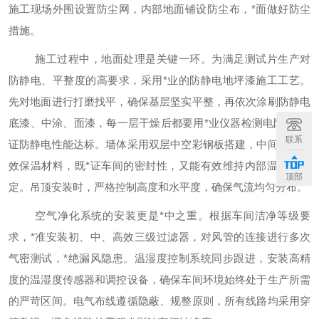
施工现场外围设置防尘网，内部地面铺设防尘布，*面做好防尘
措施。
施工过程中，地面处理是关键一环。为满足测试片生产对
防静电、平整度的高要求，采用
*业的防静电地坪漆施工工艺。
先对地面进行打磨找平，确保基层坚实平整，再依次涂刷防静电
底漆、中涂、面漆，每一层干燥后都要用*业仪器检测电阻值，*
联系
证防静电性能达标。墙体采用双层中空彩钢板搭建，中间填充高
效保温材料，既*证车间的密封性，又能有效维持内部温湿度稳
顶部
定。吊顶安装时，严格控制高度和水平度，确保气流均匀分布。
空气净化系统的安装更是
*中之重。根据车间洁净等级要
求，*准安装初、中、高效三级过滤器，对风管的连接进行多次
气密测试，*绝漏风隐患。温湿度控制系统同步跟进，安装高精
度的温湿度传感器和调控设备，确保车间环境始终处于生产所需
的严苛区间。电气布线遵循隐蔽、规整原则，所有线路均采用穿