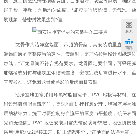
例，施工前需先清理接缝表面，去除油污、灰尘等杂质，确保基
层干燥、平整，之后均匀施胶，
*
证胶层连续饱满，无气泡、缺
胶现象，使密封效果达到
*
佳。
联系
龙骨作为洁净室墙面、吊顶的骨架，其安装质量直接影响
顶部
装饰面层的平整度与稳定性。安装时，需严格按照设计图纸定位
放线，
*
证龙骨间距符合规范要求。龙骨固定要牢固，可采用膨
胀螺栓或射钉与建筑主体结构连接，安装完成后需进行水平、垂
直度校准，避免因龙骨偏差影响后续面板安装。
洁净室地面常采用环氧树脂自流平、
PVC 地板等材料。在
铺设环氧树脂自流平前，需对地面进行打磨处理，增强基层与涂
层的粘结力；施工时要控制好自流平的厚度与平整度，确保表面
光滑无缝隙。PVC 地板安装则需先铺设防潮垫层，地板拼接处
采用
*
用胶水或焊接工艺，防止缝隙积尘，
*
证地面的洁净性能
。