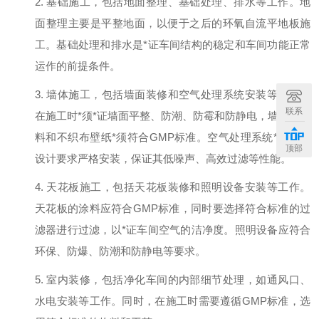
2.
基础施工
，
包括地面整理、基础处理、排水等工作。地
面整理主要是平整地面，以便于之后的环氧自流平地板施
工。基础处理和排水是
*
证车间结构的稳定和车间功能正常
运作的前提条件。
3.
墙体施工
，
包括墙面装修和空气处理系统安装等工作。
联系
在施工时
*
须
*
证墙面平整、防潮、防霉和防静电，墙面的涂
料和不织布壁纸
*
须符合
GMP标准。空气处理系统
*
须按照
顶部
设计要求严格安装，保证其低噪声、高效过滤等性能。
4.
天花板施工
，
包括天花板装修和照明设备安装等工作。
天花板的涂料应符合
GMP标准，同时要选择符合标准的过
滤器进行过滤，以
*
证车间空气的洁净度。照明设备应符合
环保、防爆、防潮和防静电等要求。
5.
室内装修
，
包括净化车间的内部细节处理，如通风口、
水电安装等工作。同时，在施工时需要遵循
GMP标准，选