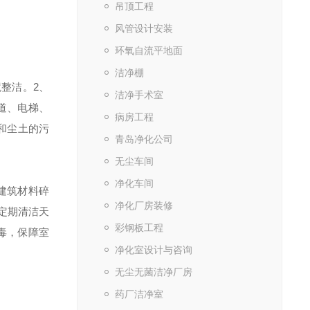
吊顶工程
风管设计安装
环氧自流平地面
洁净棚
整洁。2、
洁净手术室
道、电梯、
病房工程
和尘土的污
青岛净化公司
无尘车间
净化车间
建筑材料碎
净化厂房装修
定期清洁天
彩钢板工程
毒，保障室
净化室设计与咨询
无尘无菌洁净厂房
药厂洁净室