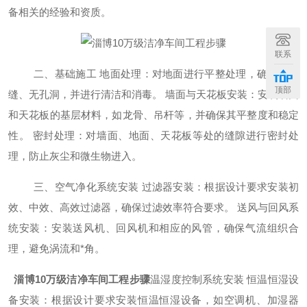
备相关的经验和资质
。
联系
二、
基础施工
地面处理：对地面进行平整处理，确保无裂
顶部
缝、无孔洞，并进行清洁和消毒。
墙面与天花板安装：安装墙面
和天花板的基层材料，如龙骨、吊杆等，并确保其平整度和稳定
性。
密封处理：对墙面、地面、天花板等处的缝隙进行密封处
理，防止灰尘和微生物进入。
三、
空气净化系统安装
过滤器安装：根据设计要求安装初
效、中效、高效过滤器，确保过滤效率符合要求。
送风与回风系
统安装：安装送风机、回风机和相应的风管，确保气流组织合
理，避免涡流和
*
角。
淄博10万级洁净车间工程步骤
温湿度控制系统安装
恒温恒湿设
备安装：根据设计要求安装恒温恒湿设备，如空调机、加湿器