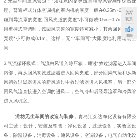
2.无尘车间通风管道
：
*
须注意的是导流罩和冷风管须作保温处
理。普通柜式分体空调机的室内机的厚度一般在
0.25m~0.35m考
虑到导流罩的宽度,回风夹道的宽度
*
小可做成
0.5m~0.7m。当选
联系
用壁挂式空调时，该回风夹道的宽度还可减小，其余回风夹道的
顶部
宽度
*
小可做成
0.1m。这样，无尘车间可
*
大限度地利用建筑空
间。
3.气流循环模式
：
气流由风送入静压箱，通过
*
效过滤器进入车间
内部，再从回风初效过滤器进入回风夹道，部分回风气流和从新
风初效过滤器进来的新风通过中效过滤器进入风机室，另一部分
回风气流直接进入空调的进风口，空气冷却后经导流罩和冷风管
进入风机室。
潍坊无尘车间的改造与装修
，
青岛汇众达净化设备有限
公
司主营：设计，安装及销售：净化设备，过滤设备，实验室设
备，除湿设备，消毒设备，通风设备，空调设备，电气自动化设