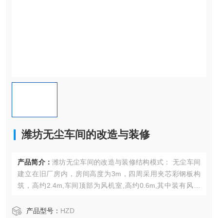
潍坊无尘车间的改造与装修
产品简介：
潍坊无尘车间的改造与装修结构模式： 无尘车间
建立在旧厂房内，房间高度为3m，四周采用夹芯彩钢板构
筑，高约2.4m,车间顶部为风机室,高约0.6m,其中装有风机
箱。风机室的四周全部封闭，设有向内通风的中效过滤进风
口
产品型号：
HZD