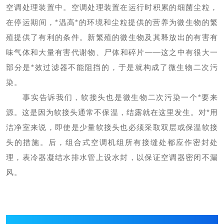
空调处理装置中。空调处理装置在运行时积累的细菌尘粒，
在停运期间，
*
温高
*
的环境和尘粒提供的营养为微生物的繁
殖提供了有利的条件。新繁殖的微生物及其释放出的有害有
味气体和大量有害代谢物、尸体和碎片
——
这之中有很大一
部分是
*
效过滤器不能阻挡的，于是就构成了微生物二次污
染。
事实告诉我们，软接头也是微生物二次污染一个
*
要来
源。这是因为软接头通常不保温，结露就在这里发生。对
*
用
洁净室来说，即使是少量软接头也必须采取双层或保温软接
头的措施。后，组合式空调机组所有接缝处都应作密封处
理，表冷器凝结水排水管上设水封，以保证空调器密闭不漏
风。