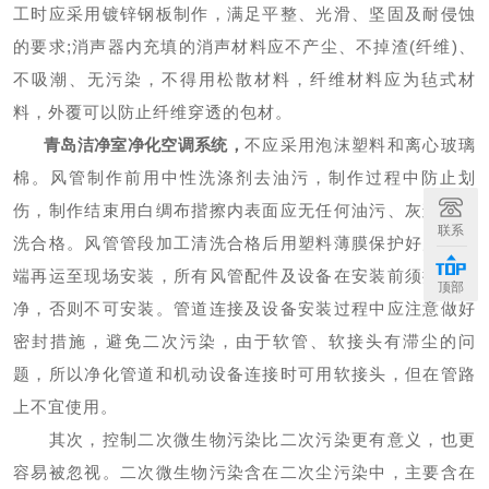
工时应采用镀锌钢板制作，满足平整、光滑、坚固及耐侵蚀
的要求
;
消声器内充填的消声材料应不产尘、不掉渣(纤维)、
不吸潮、无污染，不得用松散材料，纤维材料应为毡式材
料，外覆可以防止纤维穿透的包材。
青岛洁净室净化空调系统
，
不应采用泡沫塑料和离心玻璃
棉。风管制作前用中性洗涤剂去油污，制作过程中防止划
伤，制作结束用白绸布揩擦内表面应无任何油污、灰迹为清
联系
洗合格。风管管段加工清洗合格后用塑料薄膜保护好风管两
端再运至现场安装，所有风管配件及设备在安装前须擦拭干
顶部
净，否则不可安装。管道连接及设备安装过程中应注意做好
密封措施，避免二次污染，由于软管、软接头有滞尘的问
题，所以净化管道和机动设备连接时可用软接头，但在管路
上不宜使用。
其次，控制二次微生物污染比二次污染更有意义，也更
容易被忽视。二次微生物污染含在二次尘污染中，主要含在