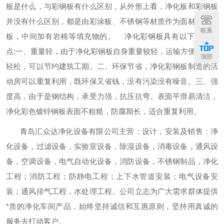
板是什么，与彩钢板有什么区别，从外形上看，净化板和彩钢板
并没有什么区别，都是由彩涂板、不锈钢等材质作为面材的复合
联系
板，中间加有岩棉等填充物的。
净化彩钢板具有以下四个优
点
:一、重量轻，由于净化彩钢板自身重量较轻，运输方便，安装
顶部
轻松，可以节约建筑工期。二、环保节省，净化彩钢板制造的活
动房可以重复利用，既环保又省钱，没有污染没有噪音。三、强
度高，由于是钢结构，承受力强，抗压抗弯。表面平滑易清洁，
净化彩色镀锌钢板表面不粗糙，防腐期长，适合重复利用。
青岛汇众达净化设备有限公司主营：设计，安装及销售：净
化设备，过滤设备，实验室设备，除湿设备，消毒设备，通风设
备，空调设备，电气自动化设备，消防设备，不锈钢制品，净化
工程；消防工程；防静电工程；上下水管道安装；电气设备安
装；通风排气工程，水处理工程。公司立志为广大需求群体提供
*质的净化车间产品，始终坚持诚信和互惠原则，坚持用真诚的
服务去打动客户。