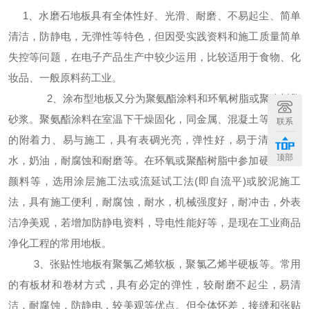
1、水磨石地板具有全体性好、光滑、耐磨、不易起尘、简单
清洁，防静电，无弹性等特色，但因受实践资料和施工质量简单
失控等问题，在电子产品生产中较少运用，比较适用于食物、化
妆品、一般原料药工业。
2、涂布型地板又分为聚氨酯涂料和环氧树脂或聚酯树脂
砂浆。聚氨酯涂料在室温下干燥固化，同金属、混凝土等有杰出
联系
的附着力、易与施工，具有表碉光亮，弹性好，易于清洁，耐
顶部
水，奶油，耐腐蚀和耐磨等。在环氧或聚酯树脂中参加硬化剂，
颜料等，选用涂层施工法或流延试工法(即自流平)或胶泥施工
法，具有施工便利，耐腐蚀，耐水，机械强度好，耐冲击，外表
洁净美观，若增加防静电资料，导电性能好等，是现在工业商品
净化工程的常用地板。
3、张贴性地板有聚氯乙烯软板，聚氯乙烯半硬板等。常用
的有板材和卷材方式，具有必定的弹性，较耐磨不起尘，易清
洁，耐腐蚀，防静电，较美观等优点。但全体怀差，接缝和张贴