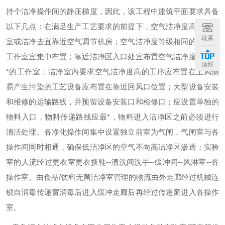
持个洁净操作间的静压梯度，因此，该工程中建筑平面要求具备
以下几点：在满足生产工艺要求的前提下，空气洁净度高的洁净
联系
室或洁净去宜靠近空气调节机房；空气洁净度等级相同的工程和
工作室宜集中布置；靠近洁净区入口处宜布置空气洁净度等级较
顶部
*的工作室；洁净室内要求空气洁净度高的工序应布置在上风侧
易产生污染的工艺设备应布置在靠近回风口位置；大型设备安装
和维修的运输路线，并预留设备安装口和检修口；应设置单独的
物料入口，物料传递路线应最*，物料进入洁净区之前必须进行
清洁处理。各净化操作间集中设置独立前室为气闸，气闸室与各
操作间同时相通，确保低洁净区的空气不向高洁净区渗透；实验
室的人流经过更衣室更衣换鞋--清洗间洗手--缓冲间--风淋室--各
操作室。由食品/饮料无菌洁净室管理的物流由外走廊经过机械连
锁自消毒传递窗消毒后进入缓冲走廊后再经过传递窗进入各操作
室。