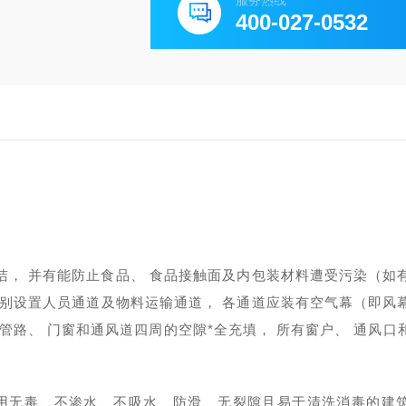
服务热线
400-027-0532
洁，
并有能防止食品、
食品接触面及
内包装材料遭受污染（如
别设置人员通道及物料运输通道，
各通道应装有空气幕（即风
管路、
门窗和通风道四周的空隙*全充填，
所有窗户、
通风口
用无毒、不渗水、不吸水、防滑、无裂隙且易于清洗消毒的建