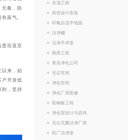
吊顶工程
、无毒、防
风管设计安装
设有蒸气、
环氧自流平地面
洁净棚
洁净手术室
高度应直至
病房工程
青岛净化公司
立以来，始
无尘车间
客户开发低
净化车间
原则，坚持
净化厂房装修
彩钢板工程
净化室设计与咨询
无尘无菌洁净厂房
药厂洁净室