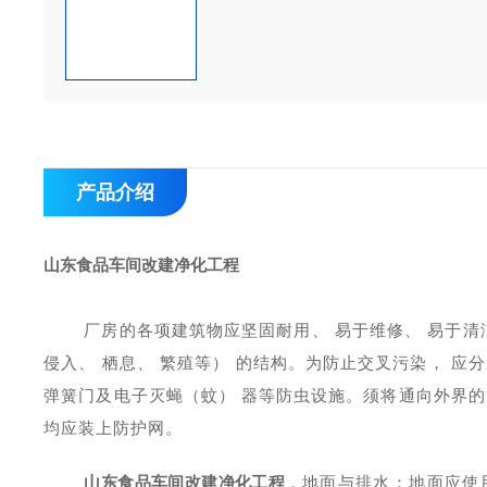
产品介绍
山东食品车间改建净化工程
厂房的各项建筑物应坚固耐用、
易于维修、
易于清
侵入、
栖息、
繁殖等）
的结构。为防止交叉污染，
应分
弹簧门及电子灭蝇（蚊）
器等防虫设施。须将通向外界的
均应装上防护网。
山东食品车间改建净化工程
，
地面与排水
：
地面应使