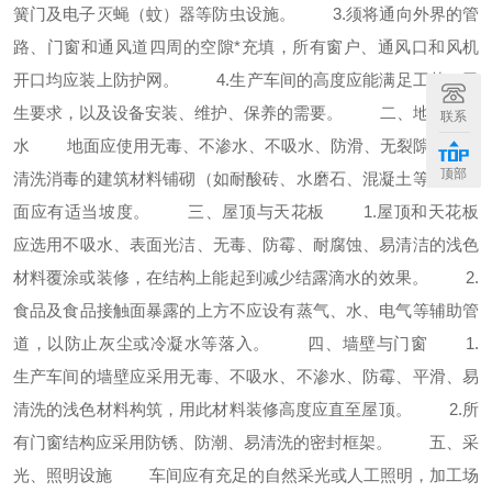
簧门及电子灭蝇（蚊）器等防虫设施。
3.
须将通向外界的管
路、门窗和通风道四周的空隙*充填，所有窗户、通风口和风机
开口均应装上防护网。
4.
生产车间的高度应能满足工艺、卫
生要求，以及设备安装、维护、保养的需要。
二、地面与排
联系
水
地面应使用无毒、不渗水、不吸水、防滑、无裂隙且易于
顶部
清洗消毒的建筑材料铺砌（如耐酸砖、水磨石、混凝土等），地
面应有适当坡度。
三、屋顶与天花板
1.
屋顶和天花板
应选用不吸水、表面光洁、无毒、防霉、耐腐蚀、易清洁的浅色
材料覆涂或装修，在结构上能起到减少结露滴水的效果。
2.
食品及食品接触面暴露的上方不应设有蒸气、水、电气等辅助管
道，以防止灰尘或冷凝水等落入。
四、墙壁与门窗
1.
生产车间的墙壁应采用无毒、不吸水、不渗水、防霉、平滑、易
清洗的浅色材料构筑，用此材料装修高度应直至屋顶。
2.
所
有门窗结构应采用防锈、防潮、易清洗的密封框架。
五、采
光、照明设施
车间应有充足的自然采光或人工照明，加工场