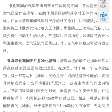
净化车间的气流组织与普通空调房间不同。首先需要将洁净
联系
空气送至作业现场。它的作用是限制和减少对工件的污染。因
顶部
此，在设计清洗车间气流时应考虑以下原则：尽可能减少涡流，
避免将工作区外的污染引入工作区，尽量防止二次粉尘飞扬，以
减少粉尘污染工件的机会。气流应尽可能均匀，风速应符合技术
和卫生要求。当气流流向回风出口时，空气中的粉尘可被有效去
除。
青岛
净化车间要注意净化措施，
清洗系统的最终过滤器通常采
用高效过滤器或亚高效过滤器。在这里，对于每一个洁净度级
别，似乎都有两种过滤器，无论是高性能的还是低性能的，要视
具体情况而定：当环境受到严重污染，或者室内排气的比例很
大，或者洁净室特别重要的时候，就需要很大的安全系数。
在这
两种情况下，都可以选择*高类型的过滤器。相反，可以选择性
能较低的过滤器。对于需要控制0.1μm颗粒的洁净室，无论受控