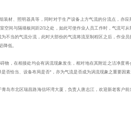
组装材、照明器具等，同时对于生产设备上方气流的分流点，亦应
室空间与隔墙板间距2/3之处，如此可使作业人员工作时，气流可从
成为不当的气流分流，此时大部份的气流将流至制程区之后，作业员
必降低。
障碍物，在相接处均会有涡流现象发生，相对地在其附近之洁净度将
选择是否恰当、设备布局是否*，亦为气流是否成为涡流现象之重要因素
于青岛市北区瑞昌路海信环湾大厦，负责人唐志江，欢迎新老客户前