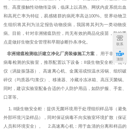
性、高度接触性动物传染病，临床上以高热、网状内皮系统出血
和高死亡率为特征，易感猪群的病死率高达100%。世界动物卫
生组织将其列为法定报告动物疫病，我国将其列为一类动物疫
病。目前，针对非洲猪瘟防控，尚无有效的商品化疫苗，防控重
点是做好生物安全管理和早期诊断扑杀净化。
联系
非洲猪瘟检测临沂建立净化厂房装修施工方案
， 用于非洲猪瘟
顶部
病毒检测的实验室，推荐配置以下设备：II级生物安全柜、混匀
仪（涡旋振荡器）、高速离心机、金属浴或恒温水浴锅、组织破
碎仪（均质器/匀浆仪）、移液器、冷藏冷冻冰箱、高压灭菌锅。
同时，建议实验室配备合适的个人防护用品，如防护服、手套、
口罩等。
1. II级生物安全柜：提供无菌环境用于处理组织样品等（避免
外部环境污染样品），同时保证病毒不向实验室环境扩散（保证
人员和环境安全）。 2.高速离心机：用于血清的分离和样品的