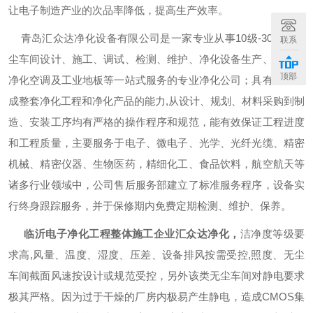
让电子制造产业的次品率降低，提高生产效率。
青岛汇众达净化设备有限公司是一家专业从事
10
级
-30
万级无
联系
尘车间设计、施工、调试、检测、维护、净化设备生产、销售、
顶部
净化空调及工业地板等一站式服务的专业净化公司；具有独立完
成整套净化工程和净化产品的能力
,
从设计、规划、材料采购到制
造、安装工序均有严格的操作程序和规范，能有效保证工程进度
和工程质量，主要服务于电子、微电子、光学、光纤光缆、精密
机械、精密仪器、生物医药，精细化工、食品饮料，航空航天等
诸多行业领域中，公司售后服务部建立了标准服务程序，设备实
行终身跟踪服务，并于保修期内免费定期检测、维护、保养。
临沂
电子净化工程整体施工企业汇众达净化，
洁净度等级要
求高
,
风量、温度、湿度、压差、设备排风按需受控
,
照度、
无尘
车间
截面风速按设计或规范受控，另外该类
无尘车间
对静电要求
极其严格。因为过于干燥的厂房内极易产生静电，造成
CMOS
集