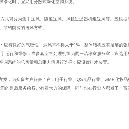
求净化时，宜采用分散式净化空调系统。
风方式可分为集中送风、隧道送风、风机过滤器机组送风等。应根据
、节约能源的送风方式。
：应有良好的气密性，漏风率不得大于
1%
；整体结构应有足够的强
便于运行和维修，当多套空气处理机组为同一洁净室服务室，宜选用
空调系统的总风量和总阻力值进行选择；应设置排水装置。
方案，为众多客户解决了在：电子行业、
QS
食品行业、
GMP
化妆品
我们的售后服务给客户有着大力的保障，同时也在行业内积累了丰富