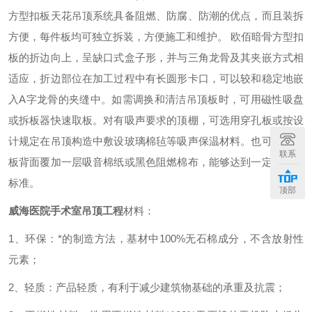
方型扣板天花吊顶系统具备阻燃、防腐、防潮的优点，而且装拆
方便，每件板均可独立拆装，方便施工和维护。 欧佰暗骨方型扣
板的折边向上，呈缺口式盒子形，并与三角龙骨及其夹嵌方式相
适应，折边部位在加工过程中有长圆形卡口，可以较和稳定地嵌
入A字龙骨的夹缝中。如需调换和清洁吊顶板时，可用磁性吸盘
或拆板器快速取板。对有吸声要求的顶棚，可选用穿孔板或按设
计规定在吊顶构造中敷设玻璃棉毡等吸声保温材料。也可在穿孔
联系
板背面覆加一层吸音棉纸或黑色阻燃棉布，能够达到一定的吸声
标准。
顶部
威海医院手术室吊顶工程
材料：
1、环保：*的制造方法，基材中100%无石棉成分，不含放射性
元素；
2、轻质：产品轻质，有利于减少建筑物基础的承重及抗震；