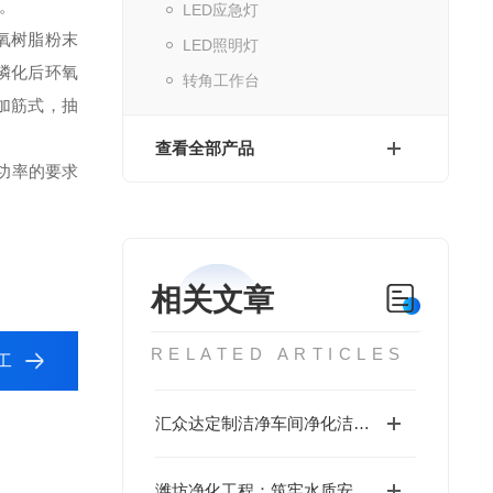
。
LED应急灯
氧树脂粉末
LED照明灯
磷化后环氧
转角工作台
加筋式，抽
查看全部产品
功率的要求
相关文章
RELATED ARTICLES
工
汇众达定制洁净车间净化洁净方案
潍坊净化工程：筑牢水质安全的坚固屏障