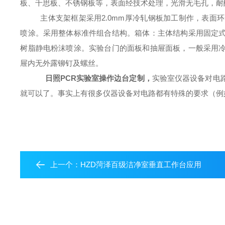
板、千思板、不锈钢板等，表面经技术处理，光滑无毛孔，耐
主体支架框架采用2.0mm厚冷轧钢板加工制作，表面
喷涂。采用整体标准件组合结构。箱体：主体结构采用固定
树脂静电粉沫喷涂。实验台门的面板和抽屉面板，
一般采用
屉内无外露铆钉及螺丝。
日照PCR
实验室操作边台定制，
实验室仪器设备对电
就可以了。事实上有很多仪器设备对电路都有特殊的要求（例
上一个：
HZD菏泽百级洁净室垂直工作台应用