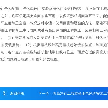
家 净化密闭门 净化单开门 实验室净化门窗材料安装工序应设在工程
此之外，逐应标定其支承面的垂直度，以保证形成墙面垂直平面。配
水平直度和垂直度，忽视这种步骤，仅用目测和经验的方法，是达不
屋面工程的施工中，如相邻处有高出屋面的工程施工，应在相邻工程
。 （1）安装放线前应对安装面上已有建筑成品进行测量，对达不
的安装措施。 （2）根据排板设计确定排板起始线的位置，屋面施
始点，各个点的连接应与建筑物地纵轴线相垂直。而后在板的宽度方
规定放线将出现锯齿现象和起宽现象。
返回列表
下一个：
青岛净化工程装修水电风管安装工