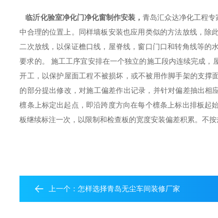
临沂化验室净化门净化窗制作安装
，
青岛汇众达净化工程专
中合理的位置上。同样墙板安装也应用类似的方法放线，除
二次放线，以保证檐口线，屋脊线，窗口门口和转角线等的
要求的。 施工工序宜安排在一个独立的施工段内连续完成，
开工，以保护屋面工程不被损坏，或不被用作脚手架的支撑面
的部分提出修改，对施工偏差作出记录，并针对偏差抽出相应
檩条上标定出起点，即沿跨度方向在每个檩条上标出排板起
板继续标注一次，以限制和检查板的宽度安装偏差积累。不按
上一个：
怎样选择青岛无尘车间装修厂家