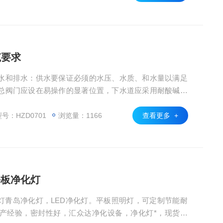
筑要求
水和排水：供水要保证必须的水压、水质、和水量以满足
总阀门应设在易操作的显著位置，下水道应采用耐酸碱腐
号：HZD0701
浏览量：1166
查看更多 +
平板净化灯
灯青岛净化灯，LED净化灯。平板照明灯，可定制节能耐
产经验，密封性好，汇众达净化设备，净化灯*，现货现