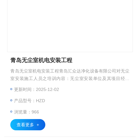
青岛无尘室机电安装工程
青岛无尘室机电安装工程青岛汇众达净化设备有限公司对无尘
室安装施工人员之培训内容：无尘室安装单位及其项目经理
部，应制订经常性的和针对施工项目的培训计划。培训计划应
更新时间：2025-12-02
包括培训内容、方式、时间、地点、对象、考核形式等。
产品型号：HZD
浏览量：966
查看更多 +