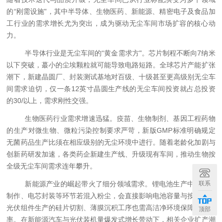
的“刚需设施"，其中半导体、生物医药、新能源、精密电子及食品加
工行业的需求增长尤为突出，成为驱动无尘车间市场扩容的核心动
力。
半导体行业是无尘车间的
“黄金需求方"。芯片制程不断向7纳米
以下突破，蕞小的尘埃颗粒就可能导致电路短路。全球芯片产能扩张
潮下，新建晶圆厂、封装测试基地对百级、十级甚至更高级别无尘车
间需求迫切，仅一条12英寸晶圆生产线的无尘车间投资就占总投资
的30/以上，需求刚性交强。
生物医药行业需求增速迅猛。疫苗、生物制剂、基因工程药物
的生产对微生物、微粒污染控制要求严苛，新版
GMP标准明确规定
无菌药品生产比须在相应级别的无尘环境中进行。随着老龄化加剧与
创新药研发加速，各类药企新建生产线、升级现有车间，推动生物按
全级无尘车间需求连年攀升。
联系
新能源产业的崛起带火了细分领域需求。锂电池生产中，电极
制作、电芯封装等环节若混入粉尘，会直接影响电池容量与按
全性；
光伏组件生产的硅片切割、薄膜沉积工序也需高洁净环境保障转换效
顶部
率。在新能源汽车与光伏装机量爆发式增长带动下，相关企业扩产潮