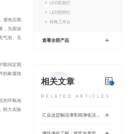
LED应急灯
LED照明灯
，避免后期
转角工作台
准，为面涂
无气泡、无
查看全部产品
养护期间定期
坪的耐腐蚀
相关文章
RELATED ARTICLES
优
的环氧地
，助力实验
汇众达定制洁净车间净化洁净方案
潍坊净化工程：筑牢水质安全的坚固屏障