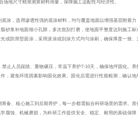
合场地尺寸精准测算材料用量，保障施工适配性与经济性。
刷底涂，选用渗透性强的底涂材料，均匀覆盖地面以增强基层附着力
树脂砂浆补地面细小孔隙，多次批刮打磨，使地面平整度达到施工标
哑光或防滑型面涂，采用滚涂或刮涂方式均匀涂刷，确保厚度一致、
，禁止人员踩踏、重物碾压，常温下养护
7-10天，确保地坪固化。
工作，避免环境因素影响固化效果。固化后需进行性能检测，确认地
期筹备、核心施工到后期养护，每一步都需贴合科研场景的需求。质
化学腐蚀、机械磨损，为科研工作提供安全、稳定、耐用的基础保障