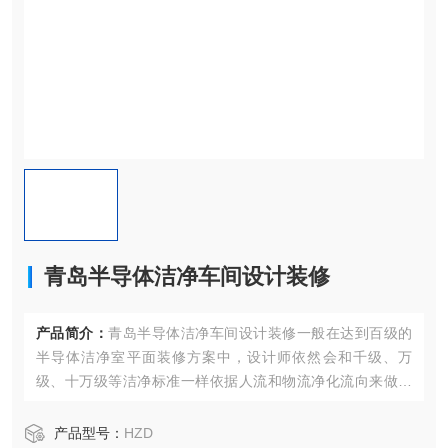
青岛半导体洁净车间设计装修
产品简介：
青岛半导体洁净车间设计装修一般在达到百级的
半导体洁净室平面装修方案中，设计师依然会和千级、万
级、十万级等洁净标准一样依据人流和物流净化流向来做精
确的平面布局和配套系统设计：工作人员的净化路线为：入
口→换鞋→更换外出服→洗浴→清洁走廊→二次洗浴→换洁
产品型号：
HZD