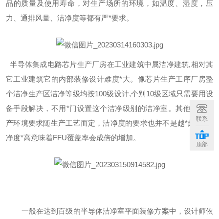
品的质量及使用寿命，对生产场所的环境，如温度、湿度，压
力、通排风量、洁净度等都有严
*
要求。
半导体集成电路芯片生产厂房在工业建筑中属洁净建筑
,相对其
它工业建筑它的内部装修设计难度
*
大。像芯片生产工序厂房整
个洁净生产区洁净等级均按
100级设计,个别10级区域只需要用设
备手段解决，不用
*
门设置这个洁净级别的洁净室。其他工序生
联系
产环境要求随生产工艺而定，洁净度的要求也并不是越
*
越
*
，洁
净度
*
高意味着
FFU覆盖率会成倍的增加。
顶部
一般在达到百级的半导体洁净室平面装修方案中，设计师依