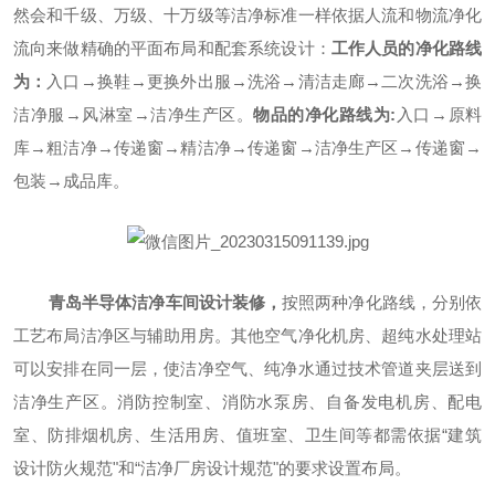
然会和千级、万级、十万级等洁净标准一样依据人流和物流净化
流向来做精确的平面布局和配套系统设计：
工作人员的净化路线
为：
入口
→换鞋→更换外出服→洗浴→清洁走廊→二次洗浴→换
洁净服→风淋室→洁净生产区。
物品的净化路线为
:
入口
→原料
库→粗洁净→传递窗→精洁净→传递窗→洁净生产区→传递窗→
包装→成品库。
青岛半导体洁净车间
设计
装修
，
按照两种净化路线，分别依
工艺布局洁净区与辅助用房。其他空气净化机房、超纯水处理站
可以安排在同一层，使洁净空气、纯净水通过技术管道夹层送到
洁净生产区。消防控制室、消防水泵房、自备发电机房、配电
室、防排烟机房、生活用房、值班室、卫生间等都需依据
“建筑
设计防火规范"和“洁净厂房设计规范"的要求设置布局。