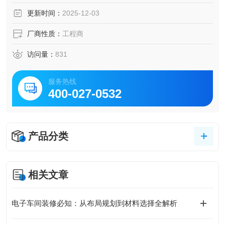
净服→风淋室→洁净生产区。物品的净化路线为:入口→原料
更新时间：
2025-12-03
库→粗洁净→传递窗→精洁净→传递窗→洁净生产区→传递
窗→包装→成品库。
厂商性质：
工程商
访问量：
831
服务热线
400-027-0532
产品分类
相关文章
电子车间装修必知：从布局规划到材料选择全解析