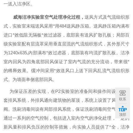
一送入洁净区。
威海洁净实验室空气处理净化过程
，
送风方式及气流组织形
式
，
实验室末端送风采用
*
用
484送风静压箱。送风静压箱内满布
进口
*
效低阻无隔板
*
效过滤器，底部装有送风扩散孔板；局部百
级实验室配有层流罩采用垂直层流的气流组织形式，其外形尺寸
为
1240x635,内部满布
*
效过虑器，底部装有均流扩散孔板。洁净
室内回风为四角底部回风保证了室内气流的充分流动，带来很
*
的稀释效果。缓冲间采用
*
效送风口上送下回风乱流气流组织形
式。为墙面单侧底部回风。
为保证压差的实现，在
P2实验室的准备间和操作间设置了一
联系
套排风系统，外排风通向建筑物的屋顶，系统上设置了风量调节
阀。洗刷消毒间设有局部排风系统，保证洗刷消毒间空气清新。
顶部
通过一系列的空气控制，包括进入室内空气的净化处理，一定的
新风量和排风负压的控制等措施，向实验人员提供了
*
全，洁净