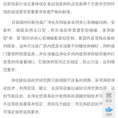
目前包装行业主要体现在食品包装和药品包装两个方面对空间环
境的温湿度等质量要求有着严格的标准。
目前国内印刷包装厂净化车间较多采用夹心彩钢板结构。安
装时，墙面采用企口型，而吊顶采用普通型彩钢板，使用新
型“单、双”密封的夹心彩钢板配套铝型材。紧固件及管线在板材
内暗装，这种方法使厂房内壁及吊顶看不到螺丝和铆钉，同时使
门窗密闭程度提高，并在保健品净化车间内使用有联锁和紫外灯
装置的传递窗(柜)。它能保持室内正压稳定，防止污染，达到规
范要求。
净化级别高的空间范围只能局限于设备的周围，采用局部净
化技术，利用层流、吸尘、去湿等设施以减轻洁净空调负荷，达
到节能目的。在净化空调系统中使用风机调频控制技术可节能；
联系
不但系统风量基本恒定，房间压力稳定；而且风机启动平稳同时
可满足值班送风要求。
顶部