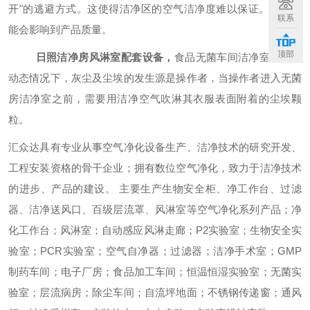
开
"
的逃避方式。这使得洁净区的空气洁净度难以保证。甚至可
联系
能会影响到产品质量。
顶部
日照洁净房风淋室配套设备
，
食品无菌车间洁净室内，在
动态情况下，灰尘及尘埃的发生源是操作者，当操作者进入无菌
房洁净室之前，需要用洁净空气吹淋其衣服表面附着的尘埃颗
粒。
汇众达具有专业从事空气净化设备生产、洁净技术的研究开发、
工程安装资格的骨干企业；拥有数位空气净化，致力于洁净技术
的进步、产品的建设。 主要生产生物安全柜、净工作台、过滤
器、洁净送风口、百级层流罩、风淋室等空气净化系列产品；净
化工作台；风淋室；自动感应风淋走廊；
P2
实验室；生物安全实
验室；
PCR
实验室；空气自净器；过滤器；洁净手术室；
GMP
制药车间；电子厂房；食品加工车间；恒温恒湿实验室；无菌实
验室；层流病房；除尘车间；自流坪地面；不锈钢传递窗；通风