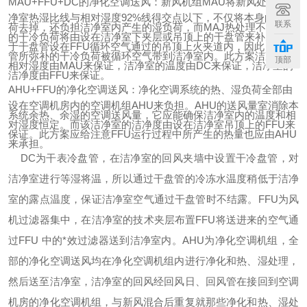
MAU+FFU+DC
的净化空调送风：新风机组MAU将新风处理到洁
净室热湿比线与相对湿度92%线得交点以下，不仅将本身的湿负
联系
荷去掉，还负担洁净室内产生的湿负荷，而MAJ热处理不足部分
的干冷负荷将由设在洁净室下夹层或吊顶上的干盘管来补充，由
于干盘管设在FFU循环空气通过的吊顶上火夹道内，因此，干盘
管所弥补的干冷负荷被循环空气带到洁净室内。此方案洁净室的
顶部
相对湿度由MAU来保证，洁净室的温度由DC来保证，洁净室的
洁净度由FFU来保证。
AHU+FFU
的净化空调送风：净化空调系统的热、湿负荷全部由
设在空调机房内的空调机组AHU来负担。AHU的送风量室消除本
系统余热、余湿的空调送风量，它应能确保洁净室内的温度和相
对湿度恒定。而该洁净室的洁净度由设在洁净室吊顶上的FFU来
保证。此方案应给注意FFU运行过程中所产生的热量也应由AHU
来承担。
DC
为干表冷盘管，在洁净室的回风夹墙中设置干冷盘管，对
洁净室进行等湿将温，所以通过干盘管的冷冻水温度稍低于洁净
室的露点温度，保证洁净室空气通过干盘管时不结露。FFU为风
机过滤器集中，在洁净室的技术夹层布置FFU将送进来的空气通
过FFU 中的*效过滤器送到洁净室内。AHU为净化空调机组，全
部的净化空调送风均在净化空调机组内进行净化和热、湿处理，
然后送至洁净室，洁净室的回风经回风日、回风管在接回到空调
机房的净化空调机组，与新风混合后重复就那些净化和热、湿处