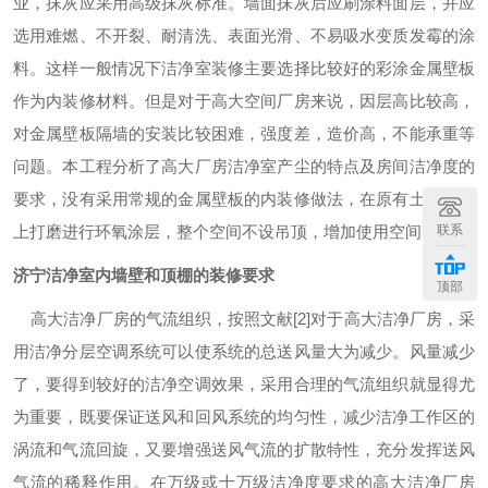
业，抹灰应采用高级抹灰标准。墙面抹灰后应刷涂料面层，并应
选用难燃、不开裂、耐清洗、表面光滑、不易吸水变质发霉的涂
料。这样一般情况下洁净室装修主要选择比较好的彩涂金属壁板
作为内装修材料。但是对于高大空间厂房来说，因层高比较高，
对金属壁板隔墙的安装比较困难，强度差，造价高，不能承重等
问题。本工程分析了高大厂房洁净室产尘的特点及房间洁净度的
要求，没有采用常规的金属壁板的内装修做法，在原有土建墙体
上打磨进行环氧涂层，整个空间不设吊顶，增加使用空间。
联系
济宁洁净室内墙壁和顶棚的装修要求
顶部
高大洁净厂房的气流组织
，
按照文献
[2]
对于高大洁净厂房，采
用洁净分层空调系统可以使系统的总送风量大为减少。风量减少
了，要得到较好的洁净空调效果，采用合理的气流组织就显得尤
为重要，既要保证送风和回风系统的均匀性，减少洁净工作区的
涡流和气流回旋，又要增强送风气流的扩散特性，充分发挥送风
气流的稀释作用。在万级或十万级洁净度要求的高大洁净厂房