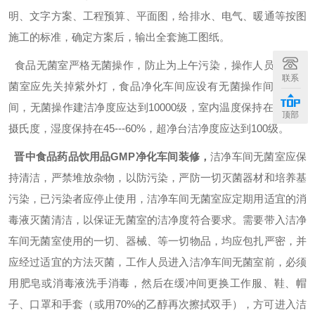
明、文字方案、工程预算、平面图，给排水、电气、暖通等按图
施工的标准，确定方案后，输出全套施工图纸。
食品无菌室严格无菌操作，防止为上午污染，操作人员进入无
联系
菌室应先关掉紫外灯，食品净化车间应设有无菌操作间和缓冲
间，无菌操作建洁净度应达到
10000
级，室内温度保持在
20---24
顶部
摄氏度，湿度保持在
45---60%
，超净台洁净度应达到
100
级。
晋中食品药品饮用品
GMP
净化车间装修，
洁净车间无菌室应保
持清洁，严禁堆放杂物，以防污染，严防一切灭菌器材和培养基
污染，已污染者应停止使用，洁净车间无菌室应定期用适宜的消
毒液灭菌清洁，以保证无菌室的洁净度符合要求。需要带入洁净
车间无菌室使用的一切、器械、等一切物品，均应包扎严密，并
应经过适宜的方法灭菌，工作人员进入洁净车间无菌室前，必须
用肥皂或消毒液洗手消毒，然后在缓冲间更换工作服、鞋、帽
子、口罩和手套（或用
70%
的乙醇再次擦拭双手），方可进入洁