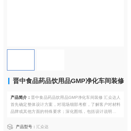
晋中食品药品饮用品GMP净化车间装修
产品简介：
晋中食品药品饮用品GMP净化车间装修 汇众达人
首先确定整体设计方案，对现场细部考察，了解客户对材料
品牌或其他方面的特殊要求；深化图纸，包括设计说明、文
字方案、工程预算、平面图，给排水、电气、暖通等按图施
工的标准，确定方案后，输出全套施工图纸。
产品型号：
汇众达