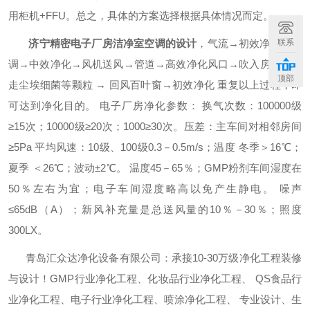
用柜机+FFU。总之，具体的方案选择根据具体情况而定。
济宁精密电子厂房洁净室空调的设计
，气流→初效净化→空
联系
调→中效净化→风机送风→管道→高效净化风口→吹入房间→带
顶部
走尘埃细菌等颗粒 → 回风百叶窗→初效净化 重复以上过程，即
可达到净化目的。 电子厂房净化参数： 换气次数：100000级
≥15次；10000级≥20次；1000≥30次。压差：主车间对相邻房间
≥5Pa 平均风速：10级、100级0.3－0.5m/s；温度 冬季＞16℃；
夏季 ＜26℃；波动±2℃。 温度45－65％；GMP粉剂车间湿度在
50％左右为宜；电子车间湿度略高以免产生静电。 噪声
≤65dB（A）；新风补充量是总送风量的10％－30％；照度
300LX。
青岛汇众达净化设备有限公司：承接10-30万级净化工程装修
与设计！GMP行业净化工程、化妆品行业净化工程、 QS食品行
业净化工程、电子行业净化工程、喷涂净化工程、 专业设计、生