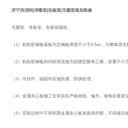
济宁洗消间|消毒室|实验室|无菌室规划装修
无菌室、准备室、实验室隔墙。
（1）机制彩钢板基板为宝钢板厚度不小于0.5㎜，与整体填
（2）机制彩钢板的内部填充物为阻燃型聚苯乙烯，容重不小于1
（3）吊挂件、锚固件应做防腐、防锈处理。
（4）金属夹心板施工安装前应严格画线、编号。墙角应垂直
（5）安装过程中不得剥离金属夹心板表面保护膜，不得撞击