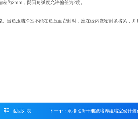
偏差为2mm，阴阳角弧度允许偏差为2度。
隙。当负压洁净室不能在负压面密封时，应在缝内嵌密封条挤紧，并
返回列表
下一个：
承接临沂干细跑培养组培室设计装