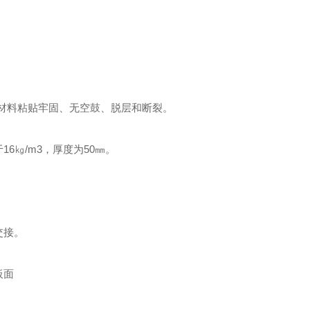
充材料粘贴牢固、无空鼓、脱层和断裂。
6㎏/m3，厚度为50㎜。
交接。
板面