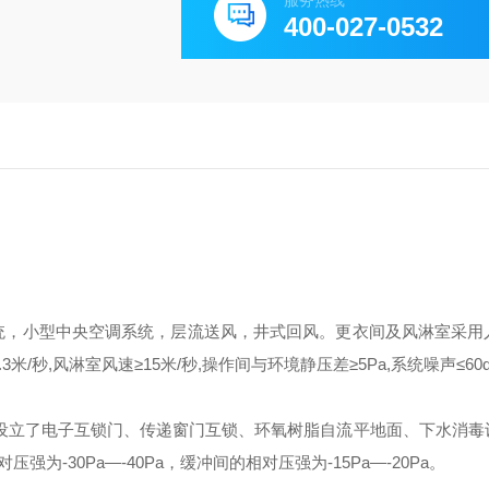
服务热线
400-027-0532
统，小型中央空调系统，层流送风，井式回风。更衣间及风淋室采用
秒,风淋室风速≥15米/秒,操作间与环境静压差≥5Pa,系统噪声≤60d
门设立了电子互锁门、传递窗门互锁、环氧树脂自流平地面、下水消毒
-30Pa—-40Pa，缓冲间的相对压强为-15Pa—-20Pa。