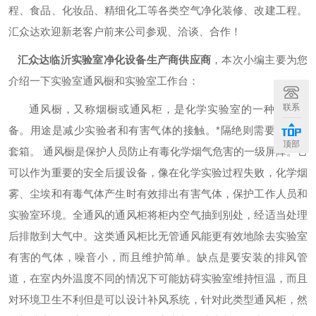
程、食品、化妆品、精细化工等各类空气净化装修、改建工程。
汇众达欢迎新老客户前来公司参观、洽谈、合作！
汇众达临沂实验室净化设备生产商供应商
，本次小编主要为您
介绍一下实验室通风橱和实验室工作台：
联系
通风橱，又称烟橱或通风柜，是化学实验室的一种大型设
备。用途是减少实验者和有害气体的接触。*隔绝则需要使用手
顶部
套箱。 通风橱是保护人员防止有毒化学烟气危害的一级屏障。它
可以作为重要的安全后援设备，像在化学实验过程失败，化学烟
雾、尘埃和有毒气体产生时有效排出有害气体，保护工作人员和
实验室环境。全通风的通风柜将柜内空气抽到别处，经适当处理
后排散到大气中。这类通风柜比无管通风能更有效地除去实验室
有害的气体，噪音小，而且维护简单。缺点是要安装的排风管
道，在室内外温度不同的情况下可能妨碍实验室维持恒温，而且
对环境卫生不利但是可以设计补风系统，针对此类型通风柜，然