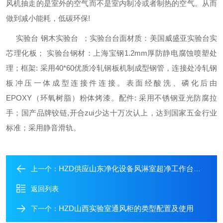
风机抽走的是室外的空气而不是室内制冷或者制热的空气。从而
做到减小能耗，低碳环保!
实验台 钢木实验台 ；实验台台面材质：美国威盛亚实验台实
芯理化板； 实验台钢材：上海宝钢1.2mm厚防静电腐蚀喷塑处
理；框架: 采用40*60优质冷轧钢板机制成型钢管，连接处冷轧钢
板冲压一体成型连接件连接。表面经酸洗、磷化后由
EPOXY（环氧树脂）粉体烤漆。配件: 采用不锈钢亚光防腐拉
手；国产品牌铰链,开合zui少达十万次认上，达到国家五金行业
标准；采用静音滑轨。
HZD供应山东净化设备风淋室超净工作台传递窗
上一个：
返回列表
HZD山西实验室通风柜的类型配置及使用
下一个：